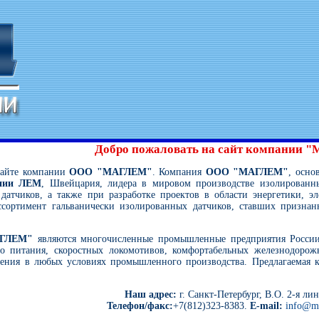
Добро пожаловать на сайт компании "
сайте компании
ООО "МАГЛЕМ"
. Компания
ООО "МАГЛЕМ"
, осно
нии ЛЕМ
, Швейцария, лидера в мировом производстве изолированн
атчиков, а также при разработке проектов в области энергетики, э
сортимент гальванически изолированных датчиков, ставших признанн
ГЛЕМ"
являются многочисленные промышленные предприятия России 
го питания, скоростных локомотивов, комфортабельных железнодорож
ения в любых условиях промышленного производства. Предлагаемая
Наш адрес:
г. Санкт-Петербург, В.О. 2-я лин
Телефон/факс:
+7(812)323-8383.
E-mail:
info@m