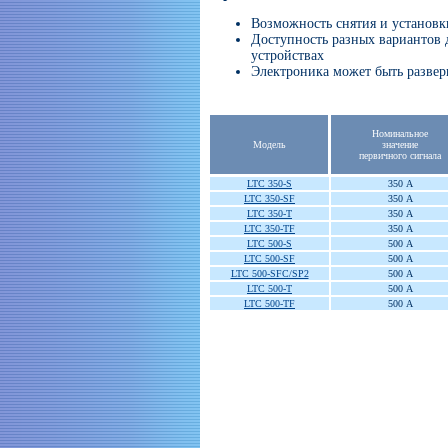
Возможность снятия и установк
Доступность разных вариантов 
устройствах
Электроника может быть развер
Номинальное
Модель
значение
первичного сигнала
LTC 350-S
350 A
LTC 350-SF
350 A
LTC 350-T
350 A
LTC 350-TF
350 A
LTC 500-S
500 A
LTC 500-SF
500 A
LTC 500-SFC/SP2
500 A
LTC 500-T
500 A
LTC 500-TF
500 A